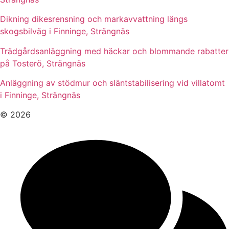
Dikning dikesrensning och markavvattning längs
skogsbilväg i Finninge, Strängnäs
Trädgårdsanläggning med häckar och blommande rabatter
på Tosterö, Strängnäs
Anläggning av stödmur och släntstabilisering vid villatomt
i Finninge, Strängnäs
© 2026