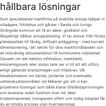
hållbara lösningar
Som specialiserad markfirma på enskilda avlopp hjälper vi
villaägare, fritidshus och gårdar i Sanda och övriga
Strängnäs kommun att få en säker, godkänd och
långsiktigt hållbar avloppslösning. Vi tar ansvar från första
platsbesöket till färdig, driftsatt anläggning – med korrekt
dimensionering, rätt teknik för dina markförhållanden och
all nödvändig dokumentation till kommunens miljöenhet.
Oavsett om det behövs infiltration, markbädd,
minireningsverk eller sluten tank ser vi till att allt utförs
enligt gällande branschregler och miljökrav. Vår
lokalkännedom om Sanda, jordarter och eventuella
vattenskyddsområden vid Mälaren gör att vi kan
projektera lösningar som både klarar tillståndsprövningen
och levererar stabil funktion över tid. Med
totalentreprenad, transparent offert och tydlig tidsplan får
du en smidig process utan överraskningar.