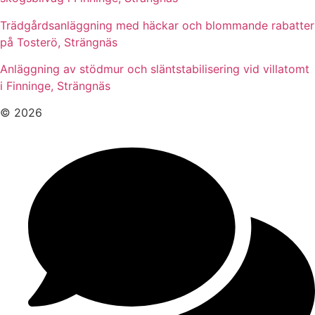
Trädgårdsanläggning med häckar och blommande rabatter
på Tosterö, Strängnäs
Anläggning av stödmur och släntstabilisering vid villatomt
i Finninge, Strängnäs
© 2026