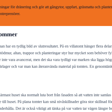
ttningar för dränering och gör att gångytor, uppfart, gräsmatta och plant
ntreprenörer.
 kommer
man har en tydlig bild av slutresultatet. På en villatomt hänger flera de
tödmur, altan, trappor och planteringar styr hur mycket som behöver fylla
 inte vara avancerat, men det ska vara tydligt var marken ska ligga högre
bärlager och var man kan återanvända material på tomten. En genomtänkt
rmast huset ska normalt luta bort från fasaden så att vatten inte samlas 
 till huset. På plana tomter kan små nivåskillnader göra stor skillnad fö
underhålla. Det är också viktigt att tänka på var vatten tar vägen längre 