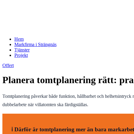
Hem
Markfirma i Strängnäs
Tjänster
Projekt
Offert
Planera tomtplanering rätt: pra
Tomtplanering påverkar både funktion, hållbarhet och helhetsintryck ru
dubbelarbete när villatomten ska färdigställas.
ℹ️ Därför är tomtplanering mer än bara markarbe