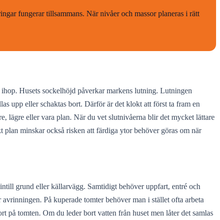
eringar fungerar tillsammans. När nivåer och massor planeras i rätt
lar ihop. Husets sockelhöjd påverkar markens lutning. Lutningen
s upp eller schaktas bort. Därför är det klokt att först ta fram en
, lägre eller vara plan. När du vet slutnivåerna blir det mycket lättare
 plan minskar också risken att färdiga ytor behöver göras om när
intill grund eller källarvägg. Samtidigt behöver uppfart, entré och
r avrinningen. På kuperade tomter behöver man i stället ofta arbeta
bort på tomten. Om du leder bort vatten från huset men låter det samlas