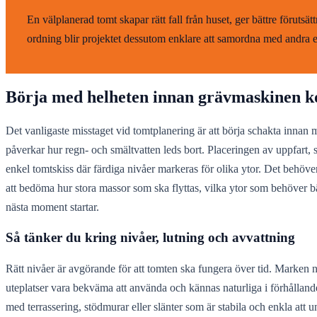
En välplanerad tomt skapar rätt fall från huset, ger bättre förutsä
ordning blir projektet dessutom enklare att samordna med andra e
Börja med helheten innan grävmaskinen
Det vanligaste misstaget vid tomtplanering är att börja schakta innan 
påverkar hur regn- och smältvatten leds bort. Placeringen av uppfart, s
enkel tomtskiss där färdiga nivåer markeras för olika ytor. Det behöver
att bedöma hur stora massor som ska flyttas, vilka ytor som behöver 
nästa moment startar.
Så tänker du kring nivåer, lutning och avvattning
Rätt nivåer är avgörande för att tomten ska fungera över tid. Marken nä
uteplatser vara bekväma att använda och kännas naturliga i förhållande
med terrassering, stödmurar eller slänter som är stabila och enkla att 