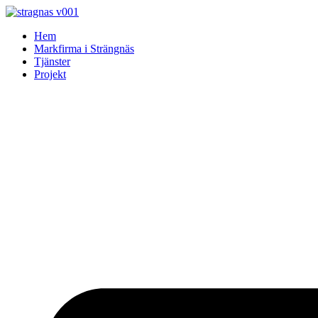
Skip
to
Hem
content
Markfirma i Strängnäs
Tjänster
Projekt