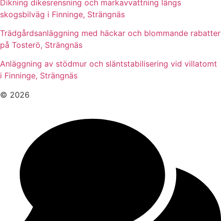
Dikning dikesrensning och markavvattning längs
skogsbilväg i Finninge, Strängnäs
Trädgårdsanläggning med häckar och blommande rabatter
på Tosterö, Strängnäs
Anläggning av stödmur och släntstabilisering vid villatomt
i Finninge, Strängnäs
© 2026