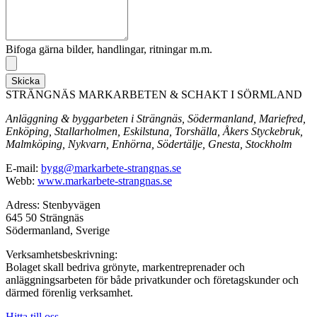
Bifoga gärna bilder, handlingar, ritningar m.m.
Skicka
STRÄNGNÄS MARKARBETEN & SCHAKT I SÖRMLAND
Anläggning & byggarbeten i Strängnäs, Södermanland, Mariefred,
Enköping, Stallarholmen, Eskilstuna, Torshälla, Åkers Styckebruk,
Malmköping, Nykvarn, Enhörna, Södertälje, Gnesta, Stockholm
E-mail:
bygg@markarbete-strangnas.se
Webb:
www.markarbete-strangnas.se
Adress: Stenbyvägen
645 50 Strängnäs
Södermanland, Sverige
Verksamhetsbeskrivning:
Bolaget skall bedriva grönyte, markentreprenader och
anläggningsarbeten för både privatkunder och företagskunder och
därmed förenlig verksamhet.
Hitta till oss