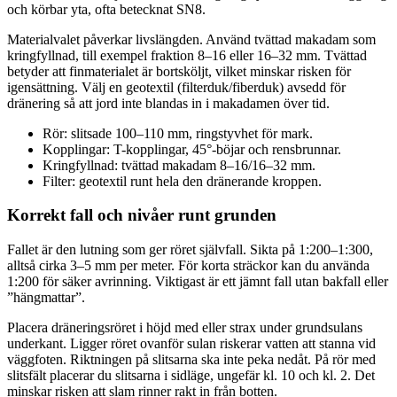
och körbar yta, ofta betecknat SN8.
Materialvalet påverkar livslängden. Använd tvättad makadam som
kringfyllnad, till exempel fraktion 8–16 eller 16–32 mm. Tvättad
betyder att finmaterialet är bortsköljt, vilket minskar risken för
igensättning. Välj en geotextil (filterduk/fiberduk) avsedd för
dränering så att jord inte blandas in i makadamen över tid.
Rör: slitsade 100–110 mm, ringstyvhet för mark.
Kopplingar: T-kopplingar, 45°-böjar och rensbrunnar.
Kringfyllnad: tvättad makadam 8–16/16–32 mm.
Filter: geotextil runt hela den dränerande kroppen.
Korrekt fall och nivåer runt grunden
Fallet är den lutning som ger röret självfall. Sikta på 1:200–1:300,
alltså cirka 3–5 mm per meter. För korta sträckor kan du använda
1:200 för säker avrinning. Viktigast är ett jämnt fall utan bakfall eller
”hängmattar”.
Placera dräneringsröret i höjd med eller strax under grundsulans
underkant. Ligger röret ovanför sulan riskerar vatten att stanna vid
väggfoten. Riktningen på slitsarna ska inte peka nedåt. På rör med
slitsfält placerar du slitsarna i sidläge, ungefär kl. 10 och kl. 2. Det
minskar risken att slam rinner rakt in från botten.