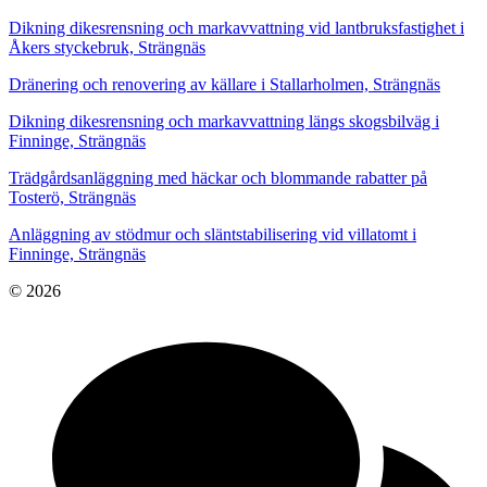
Dikning dikesrensning och markavvattning vid lantbruksfastighet i
Åkers styckebruk, Strängnäs
Dränering och renovering av källare i Stallarholmen, Strängnäs
Dikning dikesrensning och markavvattning längs skogsbilväg i
Finninge, Strängnäs
Trädgårdsanläggning med häckar och blommande rabatter på
Tosterö, Strängnäs
Anläggning av stödmur och släntstabilisering vid villatomt i
Finninge, Strängnäs
© 2026