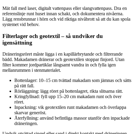
Mät fall med laser, digitalt vattenpass eller slangvattenpass. Dra en
referenslinje runt huset innan schakt, och dokumentera nivåerna.
Lägg rensbrunnar i hörn och vid riktiga nivåbrott så att du kan spola
systemet vid behov.
Filterlager och geotextil – så undviker du
igensättning
Dräneringsröret måste ligga i en kapillärbrytande och filtrerande
bädd. Makadamen dränerar och geotextilen stoppar finjord. Utan
filter kommer jordpartiklar långsamt vandra in och fylla igen
mellanrummen i stenmaterialet.
Bottenlager: 10–15 cm tvättad makadam som jämnas och sätts
på rätt fall.
Rörläggning: lägg röret på bottenlagret, rikta slitsarna rätt.
Kringfyllnad: fyll upp 15–20 cm makadam runt och över
röret.
Inpackning: vik geotextilen runt makadamen och överlappa
skarvar generöst.
Återfyllning: använd befintliga massor utanför den inpackade
dräneringen.
Undvik otvättad singel eller sand i direkt kontakt med dräneringen.