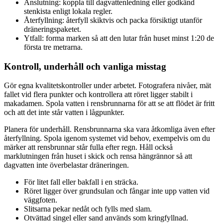
Anslutning: koppla till dagvattenledning eller godkänd
stenkista enligt lokala regler.
Återfyllning: återfyll skiktvis och packa försiktigt utanför
dräneringspaketet.
Ytfall: forma marken så att den lutar från huset minst 1:20 de
första tre metrarna.
Kontroll, underhåll och vanliga misstag
Gör egna kvalitetskontroller under arbetet. Fotografera nivåer, mät
fallet vid flera punkter och kontrollera att röret ligger stabilt i
makadamen. Spola vatten i rensbrunnarna för att se att flödet är fritt
och att det inte står vatten i lågpunkter.
Planera för underhåll. Rensbrunnarna ska vara åtkomliga även efter
återfyllning. Spola igenom systemet vid behov, exempelvis om du
märker att rensbrunnar står fulla efter regn. Håll också
marklutningen från huset i skick och rensa hängrännor så att
dagvatten inte överbelastar dräneringen.
För litet fall eller bakfall i en sträcka.
Röret ligger över grundsulan och fångar inte upp vatten vid
väggfoten.
Slitsarna pekar nedåt och fylls med slam.
Otvättad singel eller sand används som kringfyllnad.