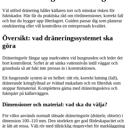
Väl utförd dränering håller källaren torr och minskar risken för
fuktskador. Här får du praktiska råd om rördimensioner, korrekt fall
och hur du bygger upp filterlagret. Guiden passar dig som planerar
omdränering eller vill kontrollera en entreprenads kvalitet.
Översikt: vad dräneringssystemet ska
göra
Dräneringsrör fångar upp markvatten vid husgrunden och leder det
bort kontrollerat. Syftet är att sänka vattennivån intill väggar och
grundsula så att fukt inte pressas in i konstruktionen.
Ett fungerande system är en helhet: rätt rör, korrekt lutning (fall),
dränerande kringfyllnad av tvättad makadam och en filterduk som
stoppar finmaterial. Komplettera gärna med dräneringsskiva och
fuktspärr på källarväggen.
Dimensioner och material: vad ska du välja?
För villor används normalt slitsade dräneringsrör (dränrör, slitsrör) i
dimension 100–110 mm. Den storleken ger god flödeskapacitet och
är lätt att rensa. Välj rör med tillräcklig ringstyvhet för markläggning