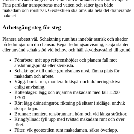
Fina partiklar transporteras med vatten och sätter igen både
makadam och rörslitsar. Geotextilen ska omsluta hela det dränerande
paketet.
Arbetsgång steg för steg
Planera arbetet väl. Schaktning runt hus innebär rasrisk och skador
på ledningar om du chansar. Begär ledningsanvisning, staga slänter
eller använd schaktstöd vid behov, och håll skyddsavstånd till grund.
Förarbete: mät upp referenshöjder och planera fall mot
anslutningspunkt eller stenkista.
Schakt: gräv till under grundsulans nivå, lämna plats för
makadam och arbete.
Vägg: borsta ren, montera fuktspärr och dräneringsskiva
enligt anvisning.
Bottenlager: lägg och avjämna makadam med fall 1:200–
1:300.
Rör: lägg dräneringsrör, riktning på slitsar i sidläge, undvik
skarpa böjar.
Brunnar: montera rensbrunnar i hörn och vid långa sträckor.
Kringfyllnad: fyll upp med tvättad makadam runt och över
röret.
Filter: vik geotextilen runt makadamen, säkra överlapp.