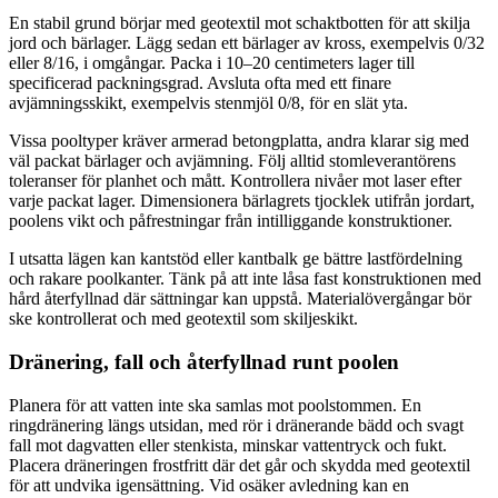
En stabil grund börjar med geotextil mot schaktbotten för att skilja
jord och bärlager. Lägg sedan ett bärlager av kross, exempelvis 0/32
eller 8/16, i omgångar. Packa i 10–20 centimeters lager till
specificerad packningsgrad. Avsluta ofta med ett finare
avjämningsskikt, exempelvis stenmjöl 0/8, för en slät yta.
Vissa pooltyper kräver armerad betongplatta, andra klarar sig med
väl packat bärlager och avjämning. Följ alltid stomleverantörens
toleranser för planhet och mått. Kontrollera nivåer mot laser efter
varje packat lager. Dimensionera bärlagrets tjocklek utifrån jordart,
poolens vikt och påfrestningar från intilliggande konstruktioner.
I utsatta lägen kan kantstöd eller kantbalk ge bättre lastfördelning
och rakare poolkanter. Tänk på att inte låsa fast konstruktionen med
hård återfyllnad där sättningar kan uppstå. Materialövergångar bör
ske kontrollerat och med geotextil som skiljeskikt.
Dränering, fall och återfyllnad runt poolen
Planera för att vatten inte ska samlas mot poolstommen. En
ringdränering längs utsidan, med rör i dränerande bädd och svagt
fall mot dagvatten eller stenkista, minskar vattentryck och fukt.
Placera dräneringen frostfritt där det går och skydda med geotextil
för att undvika igensättning. Vid osäker avledning kan en