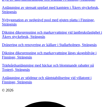
Anläggning av stensatt uppfart med kantsten i Åkers styckebruk,
Strängnäs
Nybyggnation av nedgrävd pool med gjuten platta i Finninge,
Strängnäs
Dikning dikesrensning och markavvattning vid lantbruksfastighet i
Åkers styckebruk, Strängnäs
Dränering och renovering av källare i Stallarholmen, Strängnäs
Dikning dikesrensning och markavvattning längs skogsbilväg i
Finninge, Strängnäs
Trädgårdsanläggning med häckar och blommande rabatter på
Tosterö, Strängnäs
Anläggning av stödmur och släntstabilisering vid villatomt i
Finninge, Strängnäs
© 2026