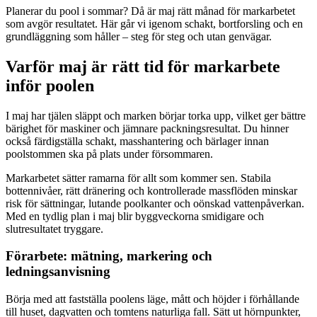
Planerar du pool i sommar? Då är maj rätt månad för markarbetet
som avgör resultatet. Här går vi igenom schakt, bortforsling och en
grundläggning som håller – steg för steg och utan genvägar.
Varför maj är rätt tid för markarbete
inför poolen
I maj har tjälen släppt och marken börjar torka upp, vilket ger bättre
bärighet för maskiner och jämnare packningsresultat. Du hinner
också färdigställa schakt, masshantering och bärlager innan
poolstommen ska på plats under försommaren.
Markarbetet sätter ramarna för allt som kommer sen. Stabila
bottennivåer, rätt dränering och kontrollerade massflöden minskar
risk för sättningar, lutande poolkanter och oönskad vattenpåverkan.
Med en tydlig plan i maj blir byggveckorna smidigare och
slutresultatet tryggare.
Förarbete: mätning, markering och
ledningsanvisning
Börja med att fastställa poolens läge, mått och höjder i förhållande
till huset, dagvatten och tomtens naturliga fall. Sätt ut hörnpunkter,