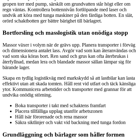
gropen torr med pump, särskilt om grundvatten står högt eller om
regn väntas. Kontrollera bottennivån fortlöpande med laser och
undvik att köra med tunga maskiner på den färdiga botten. En slät,
orörd schaktbotten ger bättre bärighet till bärlagret.
Bortforsling och masslogistik utan onödiga stopp
Massor växer i volym när de grävs upp. Planera transporter i förväg
och dimensionera antalet lass. Avgör vad som kan återanvändas och
vad som ska köras bort. Ren sand och grus kan ofta återbrukas i
återfyllnad, medan lera och blandade massor sällan lämpar sig för
bärande lager.
Skapa en tydlig logistikväg med markskydd så att lastbilar kan lasta
effektivt utan att skada tomten. Håll rent vid utfart och täck känsliga
ytor. Kommunicera arbetstider och transporter med grannar för att
undvika onödig störning.
Boka transporter i takt med schaktens framfart
Placera tillfälliga upplag utanför arbetszonen
Håll isär förorenade och rena massor
Säkra siktlinjer och vakt vid backning med tunga fordon
Grundläggning och bärlager som håller formen