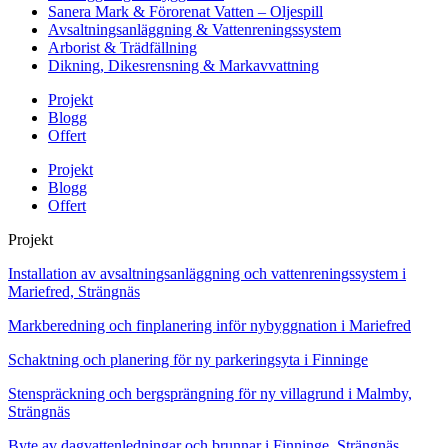
Sanera Mark & Förorenat Vatten – Oljespill
Avsaltningsanläggning & Vattenreningssystem
Arborist & Trädfällning
Dikning, Dikesrensning & Markavvattning
Projekt
Blogg
Offert
Projekt
Blogg
Offert
Projekt
Installation av avsaltningsanläggning och vattenreningssystem i
Mariefred, Strängnäs
Markberedning och finplanering inför nybyggnation i Mariefred
Schaktning och planering för ny parkeringsyta i Finninge
Stenspräckning och bergsprängning för ny villagrund i Malmby,
Strängnäs
Byte av dagvattenledningar och brunnar i Finninge, Strängnäs