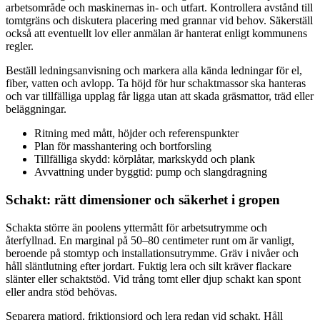
arbetsområde och maskinernas in- och utfart. Kontrollera avstånd till
tomtgräns och diskutera placering med grannar vid behov. Säkerställ
också att eventuellt lov eller anmälan är hanterat enligt kommunens
regler.
Beställ ledningsanvisning och markera alla kända ledningar för el,
fiber, vatten och avlopp. Ta höjd för hur schaktmassor ska hanteras
och var tillfälliga upplag får ligga utan att skada gräsmattor, träd eller
beläggningar.
Ritning med mått, höjder och referenspunkter
Plan för masshantering och bortforsling
Tillfälliga skydd: körplåtar, markskydd och plank
Avvattning under byggtid: pump och slangdragning
Schakt: rätt dimensioner och säkerhet i gropen
Schakta större än poolens yttermått för arbetsutrymme och
återfyllnad. En marginal på 50–80 centimeter runt om är vanligt,
beroende på stomtyp och installationsutrymme. Gräv i nivåer och
håll släntlutning efter jordart. Fuktig lera och silt kräver flackare
slänter eller schaktstöd. Vid trång tomt eller djup schakt kan spont
eller andra stöd behövas.
Separera matjord, friktionsjord och lera redan vid schakt. Håll