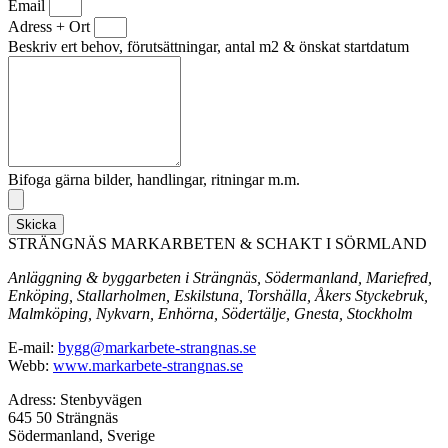
Email
Adress + Ort
Beskriv ert behov, förutsättningar, antal m2 & önskat startdatum
Bifoga gärna bilder, handlingar, ritningar m.m.
Skicka
STRÄNGNÄS MARKARBETEN & SCHAKT I SÖRMLAND
Anläggning & byggarbeten i Strängnäs, Södermanland, Mariefred,
Enköping, Stallarholmen, Eskilstuna, Torshälla, Åkers Styckebruk,
Malmköping, Nykvarn, Enhörna, Södertälje, Gnesta, Stockholm
E-mail:
bygg@markarbete-strangnas.se
Webb:
www.markarbete-strangnas.se
Adress: Stenbyvägen
645 50 Strängnäs
Södermanland, Sverige