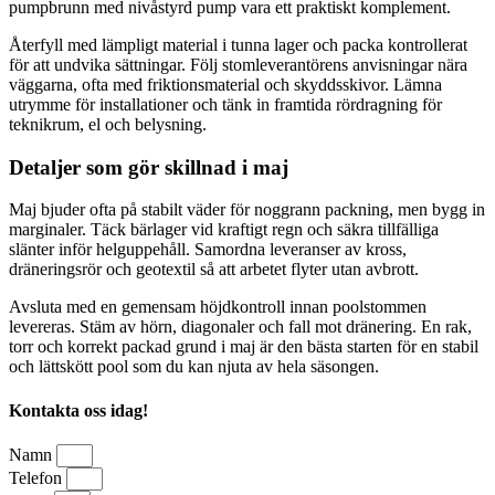
pumpbrunn med nivåstyrd pump vara ett praktiskt komplement.
Återfyll med lämpligt material i tunna lager och packa kontrollerat
för att undvika sättningar. Följ stomleverantörens anvisningar nära
väggarna, ofta med friktionsmaterial och skyddsskivor. Lämna
utrymme för installationer och tänk in framtida rördragning för
teknikrum, el och belysning.
Detaljer som gör skillnad i maj
Maj bjuder ofta på stabilt väder för noggrann packning, men bygg in
marginaler. Täck bärlager vid kraftigt regn och säkra tillfälliga
slänter inför helguppehåll. Samordna leveranser av kross,
dräneringsrör och geotextil så att arbetet flyter utan avbrott.
Avsluta med en gemensam höjdkontroll innan poolstommen
levereras. Stäm av hörn, diagonaler och fall mot dränering. En rak,
torr och korrekt packad grund i maj är den bästa starten för en stabil
och lättskött pool som du kan njuta av hela säsongen.
Kontakta oss idag!
Namn
Telefon