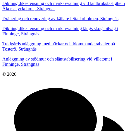
Dikning dikesrensning och markavvattning vid lantbruksfastighet i
Åkers styckebruk, Strängnäs
Dränering och renovering av källare i Stallarholmen, Strängnäs
Dikning dikesrensning och markavvattning längs skogsbilväg i
Finninge, Strängnäs
Trädgårdsanläggning med häckar och blommande rabatter på
Tosterö, Strängnäs
Anläggning av stödmur och släntstabilisering vid villatomt i
Finninge, Strängnäs
© 2026