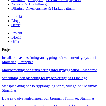
Arborist & Trädfällning
Dikning, Dikesrensning & Markavvattning
Projekt
Blogg
Offert
Projekt
Blogg
Offert
Projekt
Installation av avsaltningsanläggning och vattenreningssystem i
Mariefred, Strängnäs
Markberedning och finplanering inför nybyggnation i Mariefred
Schaktning och planering för ny parkeringsyta i Finninge
Stenspräckning och bergsprängning för ny villagrund i Malmby,
Strängnäs
Byte av dagvattenledningar och brunnar i Finninge, Strängnäs