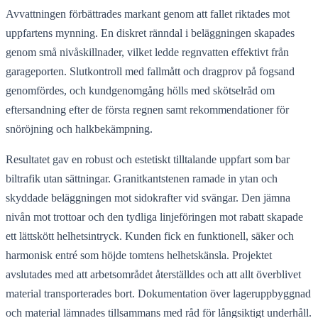
Avvattningen förbättrades markant genom att fallet riktades mot
uppfartens mynning. En diskret ränndal i beläggningen skapades
genom små nivåskillnader, vilket ledde regnvatten effektivt från
garageporten. Slutkontroll med fallmått och dragprov på fogsand
genomfördes, och kundgenomgång hölls med skötselråd om
eftersandning efter de första regnen samt rekommendationer för
snöröjning och halkbekämpning.
Resultatet gav en robust och estetiskt tilltalande uppfart som bar
biltrafik utan sättningar. Granitkantstenen ramade in ytan och
skyddade beläggningen mot sidokrafter vid svängar. Den jämna
nivån mot trottoar och den tydliga linjeföringen mot rabatt skapade
ett lättskött helhetsintryck. Kunden fick en funktionell, säker och
harmonisk entré som höjde tomtens helhetskänsla. Projektet
avslutades med att arbetsområdet återställdes och att allt överblivet
material transporterades bort. Dokumentation över lageruppbyggnad
och material lämnades tillsammans med råd för långsiktigt underhåll.