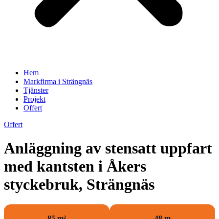
Hem
Markfirma i Strängnäs
Tjänster
Projekt
Offert
Offert
Anläggning av stensatt uppfart
med kantsten i Åkers
styckebruk, Strängnäs
85 m²
48 m