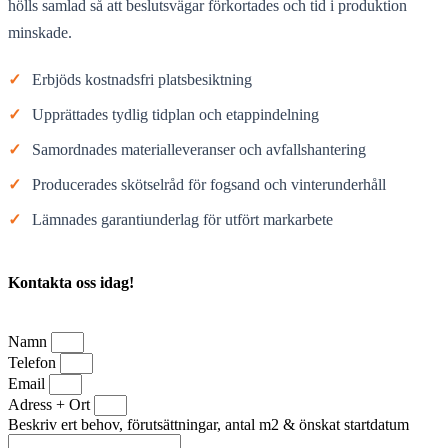
hölls samlad så att beslutsvägar förkortades och tid i produktion
minskade.
✓
Erbjöds kostnadsfri platsbesiktning
✓
Upprättades tydlig tidplan och etappindelning
✓
Samordnades materialleveranser och avfallshantering
✓
Producerades skötselråd för fogsand och vinterunderhåll
✓
Lämnades garantiunderlag för utfört markarbete
Kontakta oss idag!
Namn
Telefon
Email
Adress + Ort
Beskriv ert behov, förutsättningar, antal m2 & önskat startdatum