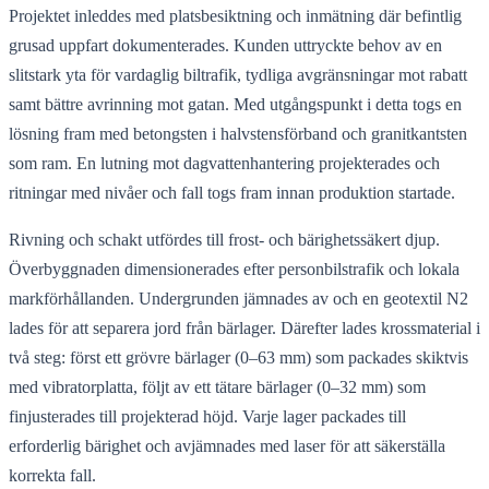
Projektet inleddes med platsbesiktning och inmätning där befintlig
grusad uppfart dokumenterades. Kunden uttryckte behov av en
slitstark yta för vardaglig biltrafik, tydliga avgränsningar mot rabatt
samt bättre avrinning mot gatan. Med utgångspunkt i detta togs en
lösning fram med betongsten i halvstensförband och granitkantsten
som ram. En lutning mot dagvattenhantering projekterades och
ritningar med nivåer och fall togs fram innan produktion startade.
Rivning och schakt utfördes till frost- och bärighetssäkert djup.
Överbyggnaden dimensionerades efter personbilstrafik och lokala
markförhållanden. Undergrunden jämnades av och en geotextil N2
lades för att separera jord från bärlager. Därefter lades krossmaterial i
två steg: först ett grövre bärlager (0–63 mm) som packades skiktvis
med vibratorplatta, följt av ett tätare bärlager (0–32 mm) som
finjusterades till projekterad höjd. Varje lager packades till
erforderlig bärighet och avjämnades med laser för att säkerställa
korrekta fall.