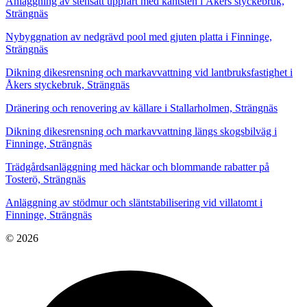
Anläggning av stensatt uppfart med kantsten i Åkers styckebruk,
Strängnäs
Nybyggnation av nedgrävd pool med gjuten platta i Finninge,
Strängnäs
Dikning dikesrensning och markavvattning vid lantbruksfastighet i
Åkers styckebruk, Strängnäs
Dränering och renovering av källare i Stallarholmen, Strängnäs
Dikning dikesrensning och markavvattning längs skogsbilväg i
Finninge, Strängnäs
Trädgårdsanläggning med häckar och blommande rabatter på
Tosterö, Strängnäs
Anläggning av stödmur och släntstabilisering vid villatomt i
Finninge, Strängnäs
© 2026